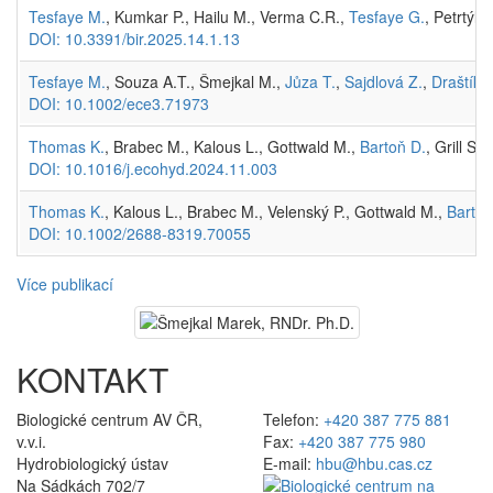
Tesfaye M.
, Kumkar P., Hailu M., Verma C.R.,
Tesfaye G.
, Petrtýl
DOI: 10.3391/bir.2025.14.1.13
Tesfaye M.
, Souza A.T., Šmejkal M.,
Jůza T.
,
Sajdlová Z.
,
Draštík V
DOI: 10.1002/ece3.71973
Thomas K.
, Brabec M., Kalous L., Gottwald M.,
Bartoň D.
, Grill S.
DOI: 10.1016/j.ecohyd.2024.11.003
Thomas K.
, Kalous L., Brabec M., Velenský P., Gottwald M.,
Bartoň
DOI: 10.1002/2688-8319.70055
Více publikací
KONTAKT
Biologické centrum AV ČR,
Telefon:
+420 387 775 881
v.v.i.
Fax:
+420 387 775 980
Hydrobiologický ústav
E-mail:
hbu@hbu.cas.cz
Na Sádkách 702/7