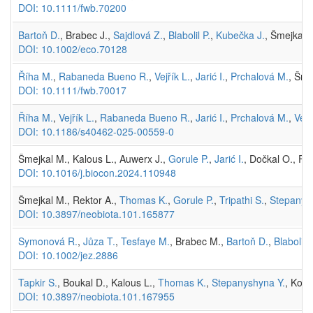
DOI: 10.1111/fwb.70200
Bartoň D.
, Brabec J.,
Sajdlová Z.
,
Blabolil P.
,
Kubečka J.
, Šmejkal 
DOI: 10.1002/eco.70128
Říha M.
,
Rabaneda Bueno R.
,
Vejřík L.
,
Jarić I.
,
Prchalová M.
, Šme
DOI: 10.1111/fwb.70017
Říha M.
,
Vejřík L.
,
Rabaneda Bueno R.
,
Jarić I.
,
Prchalová M.
,
Vejř
DOI: 10.1186/s40462-025-00559-0
Šmejkal M., Kalous L., Auwerx J.,
Gorule P.
,
Jarić I.
, Dočkal O., F
DOI: 10.1016/j.biocon.2024.110948
Šmejkal M., Rektor A.,
Thomas K.
,
Gorule P.
,
Tripathi S.
,
Stepanys
DOI: 10.3897/neobiota.101.165877
Symonová R.
,
Jůza T.
,
Tesfaye M.
, Brabec M.,
Bartoň D.
,
Blabolil P
DOI: 10.1002/jez.2886
Tapkir S.
, Boukal D., Kalous L.,
Thomas K.
,
Stepanyshyna Y.
, Kolá
DOI: 10.3897/neobiota.101.167955