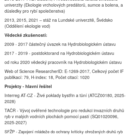
univerzity (Ekologie vrcholových predátorů, sumce a bolena, a
důsledky pro rybí společenstva)
2013, 2015, 2021 – stáž na Lundské univerzitě, Švédsko
(Oddělení ekologie vod)
Vědecké zkušenosti:
2009 - 2017 částečný úvazek na Hydrobiologickém ústavu
2017 - 2019 - postdoktorand na Hydrobiologickém ústavu
od roku 2020 vědecký pracovník na Hydrobiologickém ústavu
Web of Science ResearcherID: E-1269-2017, Celkový počet IF
publikací: 79, H-index: 18, Počet citací: 1020
Projekty - hlavní řešitel
Interreg AT-CZ - Živé poklady bystřin a tůní (ATCZ00180, 2025-
2028)
TAČR - Vývoj ověřené technologie pro redukci invazních druhů
ryb v malých vodních plochách pomocí pastí (SQ01020096,
2025-2027)
SFŽP - Zapojení mládeže do ochrany kriticky ohrožených druhů ryb