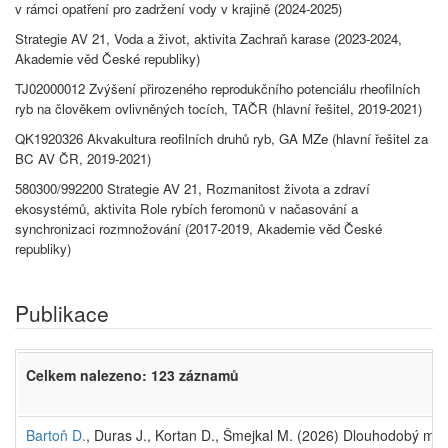
v rámci opatření pro zadržení vody v krajině (2024-2025)
Strategie AV 21, Voda a život, aktivita Zachraň karase (2023-2024,
Akademie věd České republiky)
TJ02000012 Zvýšení přirozeného reprodukčního potenciálu rheofilních
ryb na člověkem ovlivněných tocích, TAČR (hlavní řešitel, 2019-2021)
QK1920326 Akvakultura reofilních druhů ryb, GA MZe (hlavní řešitel za
BC AV ČR, 2019-2021)
580300/992200 Strategie AV 21, Rozmanitost života a zdraví
ekosystémů, aktivita Role rybích feromonů v načasování a
synchronizaci rozmnožování (2017-2019, Akademie věd České
republiky)
Publikace
Celkem nalezeno: 123 záznamů
Bartoň D.
, Duras J., Kortan D., Šmejkal M. (2026) Dlouhodobý mon