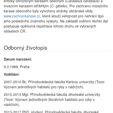
kriticky ohroženým karasem obecným (
Carassius carassius
) a
invazním karasem stříbřitým (
C. gibelio
). Pro záchranu mizejícího
karase obecného byly vytvořeny stránky občanské vědy
www.zachrankarase.cz
, které slouží veřejnosti pro nahrání tipů
jeho posledního známého výskytu. Na základě ověření těchto dat
postupuje opětovná repatriace tohoto druhu ve vybraných
oblastech ČR.
Odborný životopis
Datum narození:
9.3.1988, Praha
Vzdělání:
2007-2010 Bc. Přírodovědecká fakulta Karlovy univerzity (Teze:
Význam jednotlivých habitatů pro ryby v nádržích).
2010-2013 Mgr. Přírodovědecká fakulta Jihočeské univerzity
(Teze: Význam jednotlivých litorálních habitatů pro ryby v
nádržích).
2013-2017 PhD. student, Přírodovědecká fakulta Jihočeské