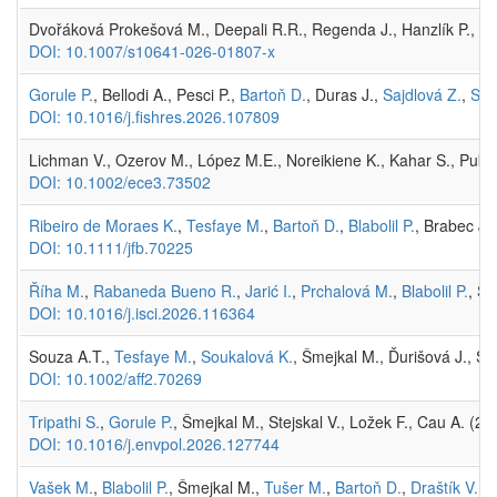
Dvořáková Prokešová M., Deepali R.R., Regenda J., Hanzlík P., Šmej
DOI: 10.1007/s10641-026-01807-x
Gorule P.
, Bellodi A., Pesci P.,
Bartoň D.
, Duras J.,
Sajdlová Z.
,
Sou
DOI: 10.1016/j.fishres.2026.107809
Lichman V., Ozerov M., López M.E., Noreikiene K., Kahar S., Pukk L.
DOI: 10.1002/ece3.73502
Ribeiro de Moraes K.
,
Tesfaye M.
,
Bartoň D.
,
Blabolil P.
, Brabec J.
DOI: 10.1111/jfb.70225
Říha M.
,
Rabaneda Bueno R.
,
Jarić I.
,
Prchalová M.
,
Blabolil P.
, Š
DOI: 10.1016/j.isci.2026.116364
Souza A.T.,
Tesfaye M.
,
Soukalová K.
, Šmejkal M., Ďurišová J., Sv
DOI: 10.1002/aff2.70269
Tripathi S.
,
Gorule P.
, Šmejkal M., Stejskal V., Ložek F., Cau A. (2
DOI: 10.1016/j.envpol.2026.127744
Vašek M.
,
Blabolil P.
, Šmejkal M.,
Tušer M.
,
Bartoň D.
,
Draštík V.
,
K