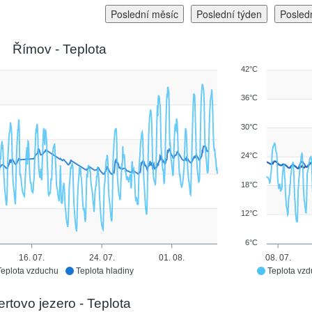
Poslední měsíc
Poslední týden
Posled
Římov - Teplota
42°C
36°C
30°C
24°C
18°C
12°C
6°C
16. 07.
24. 07.
01. 08.
08. 07.
Teplota vzduchu
Teplota hladiny
Teplota vz
ertovo jezero - Teplota