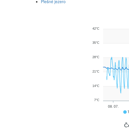
Plešné jezero
42°C
35°C
28°C
21°C
14°C
7°C
08. 07.
Č