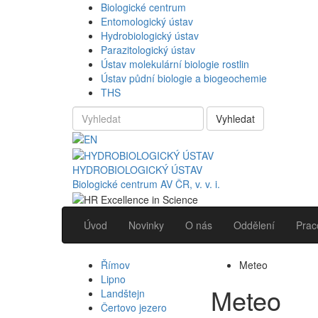
Biologické centrum
Entomologický ústav
Hydrobiologický ústav
Parazitologický ústav
Ústav molekulární biologie rostlin
Ústav půdní biologie a biogeochemie
THS
Vyhledat
HYDROBIOLOGICKÝ ÚSTAV
Biologické centrum AV ČR, v. v. i.
Úvod
Novinky
O nás
Oddělení
Prac
Římov
Meteo
Lipno
Meteo
Landštejn
Čertovo jezero