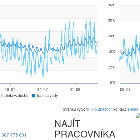
36°C
30°C
24°C
18°C
12°C
6°C
16. 07.
24. 07.
01. 08.
08. 07.
Teplota vzduchu
Teplota vody
Stránku vytvořil
Filip Znachor
, kontakt:
e-mail
NAJÍT
PRACOVNÍKA
 387 775 881