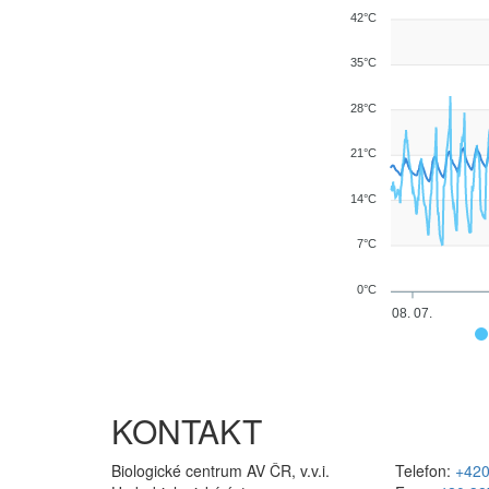
42°C
35°C
28°C
21°C
14°C
7°C
0°C
08. 07.
KONTAKT
Biologické centrum AV ČR, v.v.i.
Telefon:
+420