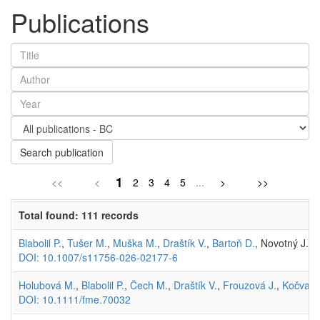
Publications
Search publication
1
<<
<
2
3
4
5
...
>
>>
Total found: 111 records
Blabolil P.
,
Tušer M.
,
Muška M.
,
Draštík V.
,
Bartoň D.
, Novotný J., 
DOI: 10.1007/s11756-026-02177-6
Holubová M.
,
Blabolil P.
,
Čech M.
,
Draštík V.
,
Frouzová J.
,
Kočvara
DOI: 10.1111/fme.70032