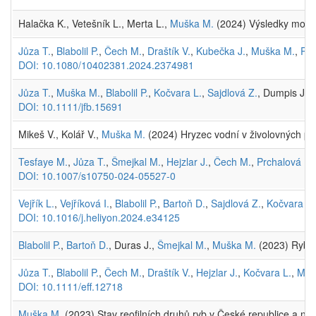
Halačka K., Vetešník L., Merta L.,
Muška M.
(2024) Výsledky monito
Jůza T.
,
Blabolil P.
,
Čech M.
,
Draštík V.
,
Kubečka J.
,
Muška M.
,
Prc
DOI: 10.1080/10402381.2024.2374981
Jůza T.
,
Muška M.
,
Blabolil P.
,
Kočvara L.
,
Sajdlová Z.
, Dumpis J.,
DOI: 10.1111/jfb.15691
Mikeš V., Kolář V.,
Muška M.
(2024) Hryzec vodní v živolovných past
Tesfaye M.
,
Jůza T.
,
Šmejkal M.
,
Hejzlar J.
,
Čech M.
,
Prchalová M.
DOI: 10.1007/s10750-024-05527-0
Vejřík L.
,
Vejříková I.
,
Blabolil P.
,
Bartoň D.
,
Sajdlová Z.
,
Kočvara L.
DOI: 10.1016/j.heliyon.2024.e34125
Blabolil P.
,
Bartoň D.
, Duras J.,
Šmejkal M.
,
Muška M.
(2023) Rybí s
Jůza T.
,
Blabolil P.
,
Čech M.
,
Draštík V.
,
Hejzlar J.
,
Kočvara L.
,
Muš
DOI: 10.1111/eff.12718
Muška M.
(2023) Stav reofilních druhů ryb v České republice a nega