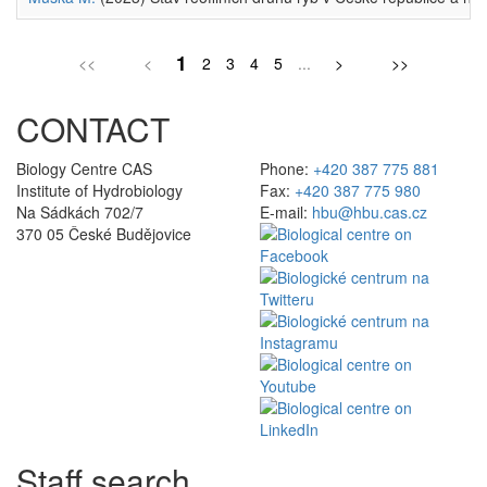
1
<<
<
2
3
4
5
...
>
>>
CONTACT
Biology Centre CAS
Phone:
+420 387 775 881
Institute of Hydrobiology
Fax:
+420 387 775 980
Na Sádkách 702/7
E-mail:
hbu@hbu.cas.cz
370 05 České Budějovice
Staff search