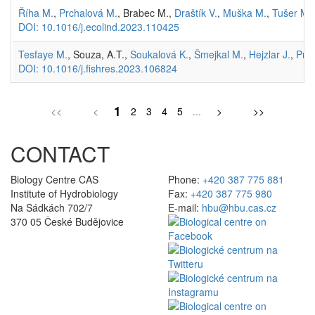
Říha M.
,
Prchalová M.
, Brabec M.,
Draštík V.
,
Muška M.
,
Tušer M.
DOI: 10.1016/j.ecolind.2023.110425
Tesfaye M.
, Souza, A.T.,
Soukalová K.
,
Šmejkal M.
,
Hejzlar J.
,
Prc
DOI: 10.1016/j.fishres.2023.106824
1
<<
<
2
3
4
5
...
>
>>
CONTACT
Biology Centre CAS
Phone:
+420 387 775 881
Institute of Hydrobiology
Fax:
+420 387 775 980
Na Sádkách 702/7
E-mail:
hbu@hbu.cas.cz
370 05 České Budějovice