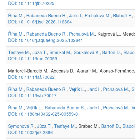
DOI: 10.1111/jfb.70225
Říha M.
,
Rabaneda Bueno R.
,
Jarić I.
,
Prchalová M.
,
Blabolil P.
,
Šm
DOI: 10.1016/j.isci.2026.116364
Říha M.
,
Rabaneda Bueno R.
,
Prchalová M.
, Kajgrová L., Meador 
DOI: 10.1016/j.aquaeng.2025.102641
Tesfaye M.
,
Jůza T.
,
Šmejkal M.
,
Soukalová K.
,
Bartoň D.
,
Blabolil 
DOI: 10.1111/fme.70059
Martorell-Barceló M., Abecasis D., Akaarir M., Alonso-Fernández A
DOI: 10.1111/faf.70022
Říha M.
,
Rabaneda Bueno R.
,
Vejřík L.
,
Jarić I.
,
Prchalová M.
,
Šme
DOI: 10.1111/fwb.70017
Říha M.
,
Vejřík L.
,
Rabaneda Bueno R.
,
Jarić I.
,
Prchalová M.
,
Vejř
DOI: 10.1186/s40462-025-00559-0
Symonová R.
,
Jůza T.
,
Tesfaye M.
, Brabec M.,
Bartoň D.
,
Blabolil P
DOI: 10.1002/jez.2886