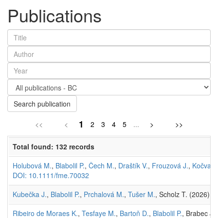
Publications
Search publication
1
<<
<
2
3
4
5
...
>
>>
Total found: 132 records
Holubová M.
,
Blabolil P.
,
Čech M.
,
Draštík V.
,
Frouzová J.
,
Kočvara
DOI: 10.1111/fme.70032
Kubečka J.
,
Blabolil P.
,
Prchalová M.
,
Tušer M.
, Scholz T. (2026) Ú
Ribeiro de Moraes K.
,
Tesfaye M.
,
Bartoň D.
,
Blabolil P.
, Brabec J.