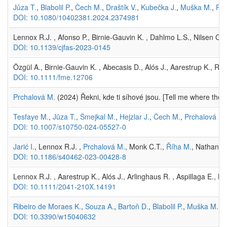
Jůza T.
,
Blabolil P.
,
Čech M.
,
Draštík V.
,
Kubečka J.
,
Muška M.
,
Prc
DOI: 10.1080/10402381.2024.2374981
Lennox R.J. , Afonso P., Birnie-Gauvin K. , Dahlmo L.S., Nilsen C.I
DOI: 10.1139/cjfas-2023-0145
Özgül A., Birnie-Gauvin K. , Abecasis D., Alós J., Aarestrup K., Re
DOI: 10.1111/fme.12706
Prchalová M.
(2024) Řekni, kde ti síhové jsou. [Tell me where the 
Tesfaye M.
,
Jůza T.
,
Šmejkal M.
,
Hejzlar J.
,
Čech M.
,
Prchalová M.
DOI: 10.1007/s10750-024-05527-0
Jarić I.
, Lennox R.J. ,
Prchalová M.
, Monk C.T.,
Říha M.
, Nathan R
DOI: 10.1186/s40462-023-00428-8
Lennox R.J. , Aarestrup K., Alós J., Arlinghaus R. , Aspillaga E., 
DOI: 10.1111/2041-210X.14191
Ribeiro de Moraes K.
,
Souza A.
,
Bartoň D.
,
Blabolil P.
,
Muška M.
,
P
DOI: 10.3390/w15040632