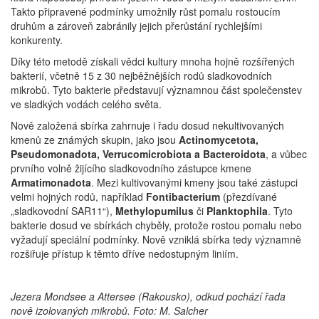
Takto připravené podmínky umožnily růst pomalu rostoucím
druhům a zároveň zabránily jejich přerůstání rychlejšími
konkurenty.
Díky této metodě získali vědci kultury mnoha hojně rozšířených
bakterií, včetně 15 z 30 nejběžnějších rodů sladkovodních
mikrobů. Tyto bakterie představují významnou část společenstev
ve sladkých vodách celého světa.
Nově založená sbírka zahrnuje i řadu dosud nekultivovaných
kmenů ze známých skupin, jako jsou
Actinomycetota,
Pseudomonadota, Verrucomicrobiota a Bacteroidota
, a vůbec
prvního volně žijícího sladkovodního zástupce kmene
Armatimonadota
. Mezi kultivovanými kmeny jsou také zástupci
velmi hojných rodů, například
Fontibacterium
(přezdívané
„sladkovodní SAR11“),
Methylopumilus
či
Planktophila
. Tyto
bakterie dosud ve sbírkách chyběly, protože rostou pomalu nebo
vyžadují speciální podmínky. Nově vzniklá sbírka tedy významně
rozšiřuje přístup k těmto dříve nedostupným liniím.
Jezera Mondsee a Attersee (Rakousko), odkud pochází řada
nově izolovaných mikrobů. Foto: M. Salcher