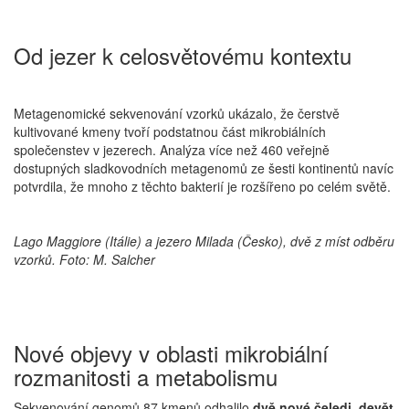
Od jezer k celosvětovému kontextu
Metagenomické sekvenování vzorků ukázalo, že čerstvě
kultivované kmeny tvoří podstatnou část mikrobiálních
společenstev v jezerech. Analýza více než 460 veřejně
dostupných sladkovodních metagenomů ze šesti kontinentů navíc
potvrdila, že mnoho z těchto bakterií je rozšířeno po celém světě.
Lago Maggiore (Itálie) a jezero Milada (Česko), dvě z míst odběru
vzorků. Foto: M. Salcher
Nové objevy v oblasti mikrobiální
rozmanitosti a metabolismu
Sekvenování genomů 87 kmenů odhalilo
dvě nové čeledi, devět