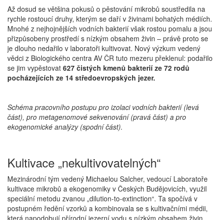
Až dosud se většina pokusů o pěstování mikrobů soustředila na
rychle rostoucí druhy, kterým se daří v živinami bohatých médiích.
Mnohé z nejhojnějších vodních bakterií však rostou pomalu a jsou
přizpůsobeny prostředí s nízkým obsahem živin – právě proto se
je dlouho nedařilo v laboratoři kultivovat. Nový výzkum vedený
vědci z Biologického centra AV ČR tuto mezeru překlenul: podařilo
se jim vypěstovat
627 čistých kmenů bakterií ze 72 rodů
pocházejících ze 14 středoevropských jezer.
Schéma pracovního postupu pro izolaci vodních bakterií (levá
část), pro metagenomové sekvenování (pravá část) a pro
ekogenomické analýzy (spodní část).
Kultivace „nekultivovatelných“
Mezinárodní tým vedený Michaelou Salcher, vedoucí Laboratoře
kultivace mikrobů a ekogenomiky v Českých Budějovicích, využil
speciální metodu zvanou „dilution-to-extinction“. Ta spočívá v
postupném ředění vzorků a kombinovala se s kultivačními médii,
která napodobují přírodní jezerní vodu s nízkým obsahem živin.