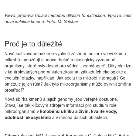
Vlevo: příprava izolací metodou dilution-to-extinction. Vpravo: část
nové kolekce kmenů. Foto: M. Salcher
Proč je to důležité
Nově kultivované bakterie vyplňují zásadní mezeru ve výzkumu
mikrobů: umožňují studovat hojné a ekologicky významné
organismy, které byly dosud pro vědce „nedostupné“. Díky nim lze
v kontrolovaných podmínkách zkoumat základních ekologické a
evoluční otázky, například: Jak spolu tito mikrobi interagují? Co
omezuje jejich růst? Jak tyto mikroorganismy může ovlivnit změna
prostředí?
Nová sbírka kmenů a jejich genomy jsou veřejně dostupné.
Stávají se tak klíčovým zdrojem informací pro studium role
mikroorganismů v
koloběhu uhlíku a živin, kvalitě vody,
odolnosti ekosystémů
a v mnoha dalších oblastech.
Citace:
Salcher MM, Layoun P, Fernandes C, Chiriac M-C, Bulzu