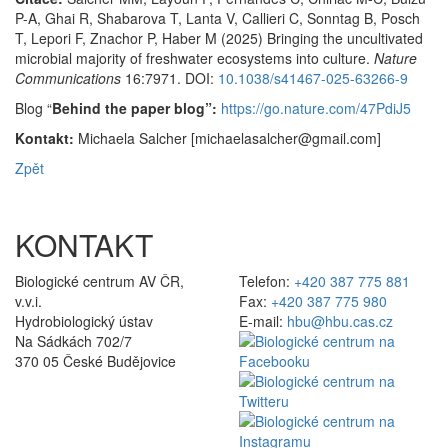
P-A, Ghai R, Shabarova T, Lanta V, Callieri C, Sonntag B, Posch
T, Lepori F, Znachor P, Haber M (2025) Bringing the uncultivated
microbial majority of freshwater ecosystems into culture.
Nature
Communications
16:7971. DOI:
10.1038/s41467-025-63266-9
Blog “
Behind the paper blog”:
https://go.nature.com/47PdiJ5
Kontakt:
Michaela Salcher [michaelasalcher@gmail.com]
Zpět
KONTAKT
Biologické centrum AV ČR,
Telefon:
+420 387 775 881
v.v.i.
Fax:
+420 387 775 980
Hydrobiologický ústav
E-mail:
hbu@hbu.cas.cz
Na Sádkách 702/7
370 05 České Budějovice