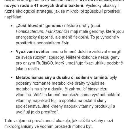
nových rodů a 41 nových druhů bakterií
. Výsledky ukázaly i
různé ekologické strategie, jak se mikrobi přizpůsobují prostředí,
například:
„Zeštíhlování“ genomu:
některé druhy (např.
Fontibacterium
,
Planktophila
) mají malé genomy, které jsou
energeticky úsporné, ale méně flexibilní. To je výhodné v
prostředí s nedostatkem živin.
Využívání světla:
mnoho kmenů dokáže získávat energii
ze světla různými způsoby. Některé dokonce nesou geny
pro enzym RuBisCO, který umožňuje fixaci uhlíku podobně
jako u rostlin.
Metabolismus síry a dusíku či sdílení vitaminů:
byly
popsány rozmanité metabolické dráhy týkající se
metabolismu síry a dusíku či zahrnující biosyntézu
vitaminů. Většina kmenů nedokáže sama vyrábět některé
vitaminy, například B₁₂, a spoléhá na ostatní členy
společenstva. Jiné kmeny naopak vitaminy produkují a
uvolňují je do prostředí.
Tato vzájemná provázanost ukazuje, jak složité vztahy mezi
mikroorganismy ve vodním prostředí mohou být.